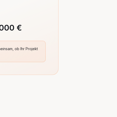
.000 €
insam, ob Ihr Projekt
Lena Hoffmann
PTB DIGITAL
Hallo! Ich bin der KI-Assistent von