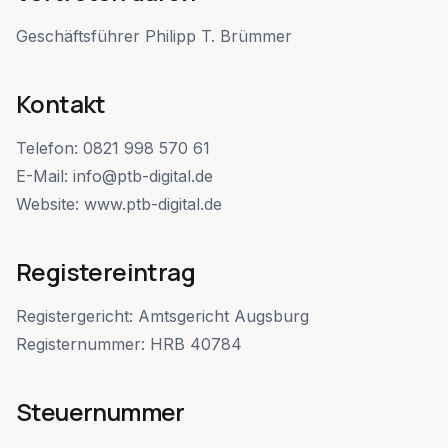
Prozesse & Schnittstellen
Team
SaaS & Subscription
Geschäftsführer Philipp T. Brümmer
Controlling & KPI-Dashboards
EN
Strategiegespräch anfragen
PTB Group & Schwestermarken
E-Commerce
Kontakt
Performance Marketing
Partner & Netzwerk
Creator & Influencer
Strategische Begleitung
Telefon: 0821 998 570 61
Referenzen
Plattformen & Tech
E-Mail: info@ptb-digital.de
4. IMPLEMENTATION
Fachblog
Website: www.ptb-digital.de
Odoo-ERP-Einführung
Karriere
Individualsoftware
Registereintrag
KI-Lösungen
Registergericht: Amtsgericht Augsburg
Registernummer: HRB 40784
Banking & Liquidität
Steuernummer